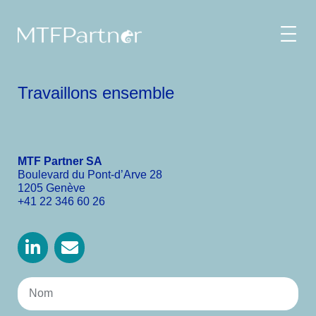
Travaillons ensemble
MTF Partner SA
Boulevard du Pont-d’Arve 28
1205 Genève
+41 22 346 60 26